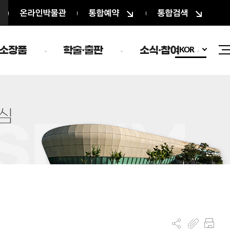
온라인박물관
통합예약
통합검색
소장품
학술·출판
소식·참여
KOR
심