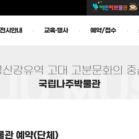
전시안내
교육·행사
예약/접수
영
산
강
유
역
고
대
고
분
문
화
의
중
국
립
나
주
박
물
관
관 예약(단체)