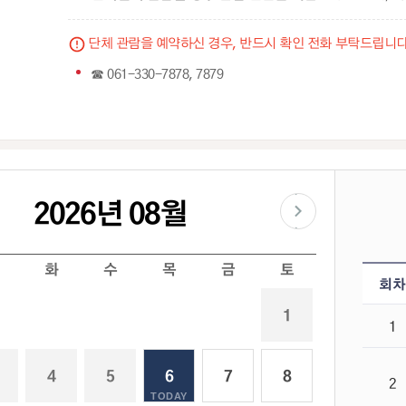
단체 관람을 예약하신 경우, 반드시 확인 전화 부탁드립니다
☎ 061-330-7878, 7879
2026년 08월
다음달
예약현황
화
수
목
금
토
회차
1
1
4
5
6
7
8
2