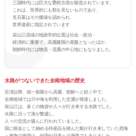
三国時代には巨大な甕棺古墳が築造されています。
これは、世界的にも類を見ないものであり、
支石墓はその価値を認められ、
世界遺産に指定されています
栄山江流域の地政学的位置は社会・政治・
経済的に重要で、高麗建国の基盤となったほか、
朝鮮時代には物流・流通の中心地にもなりました。
水路がつないできた全南地域の歴史
百済以降、統一新羅から高麗、朝鮮へと続く中で、
全南地域では川や海を利用した交通が発達しました。
栄山江は、多くの物資や人々が行き来する水路でした。
水路に沿って港が繁盛し、
人々の交流が盛んに行われていました。
国に税金として納める特産品を積んだ船が行き来していた西海
・南海の海路は、中国や日本への海路でもありました。