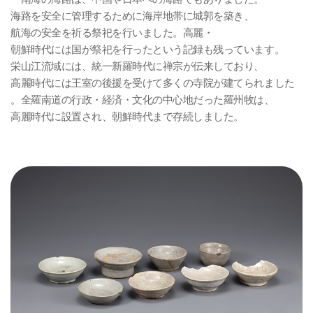
海路を安全に管理するために海岸地帯に城郭を築き、
航海の安全を祈る祭祀を行いました。高麗・
朝鮮時代には国が祭祀を行ったという記録も残っています。
栄山江流域には、統一新羅時代に禅宗が伝来しており、
高麗時代には王室の後援を受けて多くの寺院が建てられました
。全羅南道の行政・経済・文化の中心地だった羅州牧は、
高麗時代に設置され、朝鮮時代まで存続しました。