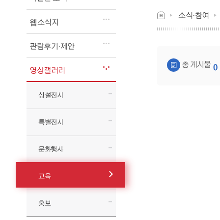
소식·참여
웹소식지
관람후기·제안
게시물 검색
총 게시물
0
영상갤러리
상설전시
특별전시
문화행사
교육
홍보