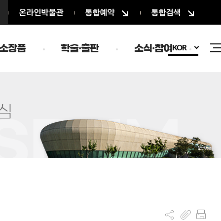
온라인박물관
통합예약
통합검색
소장품
학술·출판
소식·참여
KOR
심