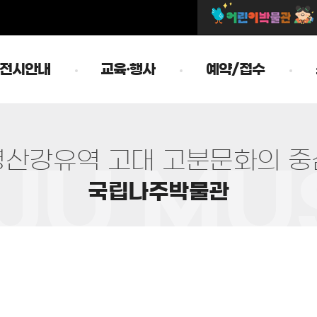
전시안내
교육·행사
예약/접수
영
산
강
유
역
고
대
고
분
문
화
의
중
국
립
나
주
박
물
관