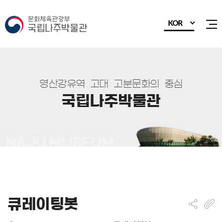
KOR
전
영
산
강
유
역
고
대
고
분
문
화
의
중
심
국
립
나
주
박
물
관
큐레이팅봇