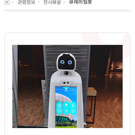
큐레이팅봇
관람정보
전시해설