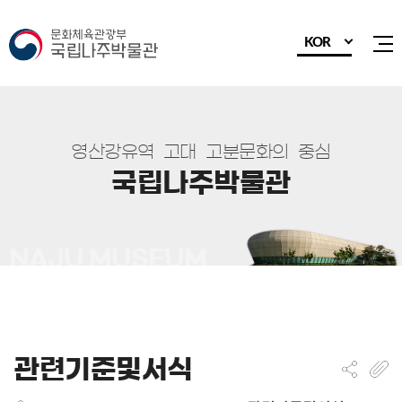
KOR
전
영
산
강
유
역
고
대
고
분
문
화
의
중
심
국
립
나
주
박
물
관
관련기준및서식