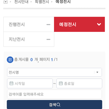
예정전시
전시안내
특별전시
예정전시
진행전시
지난전시
게시물 검색
총 게시물
개
페이지
/ 1
0
1
,
~