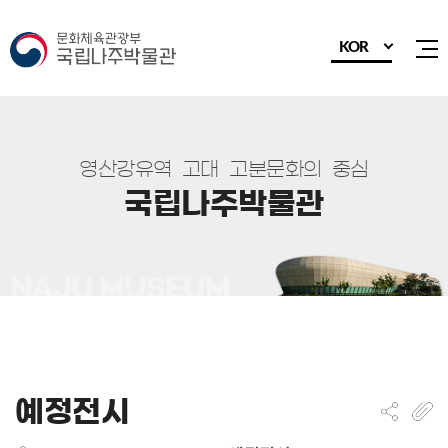
KOR
전
영
산
강
유
역
고
대
고
분
문
화
의
중
심
국
립
나
주
박
물
관
예정전시