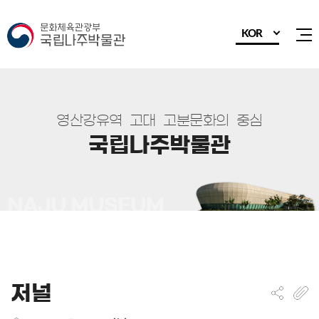
KOR
전
영
산
강
유
역
고
대
고
분
문
화
의
중
심
국
립
나
주
박
물
관
저널