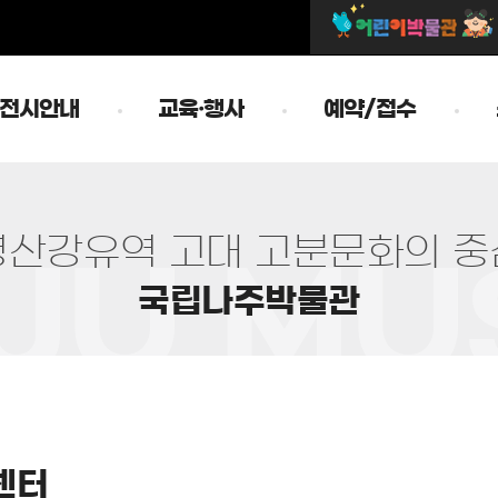
전시안내
교육·행사
예약/접수
영
산
강
유
역
고
대
고
분
문
화
의
중
국
립
나
주
박
물
관
센터