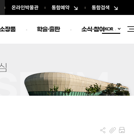
온라인박물관
통합예약
통합검색
소장품
학술·출판
소식·참여
KOR
심