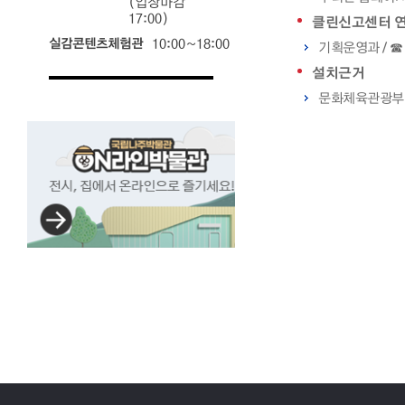
(입장마감
17:00)
클린신고센터 
실감콘텐츠체험관
10:00~18:00
기획운영과 / ☎ 0
설치근거
문화체육관광부 
국립나주박물관
ON라인박물관
전시,
집에서
온라인으로
즐기세요!