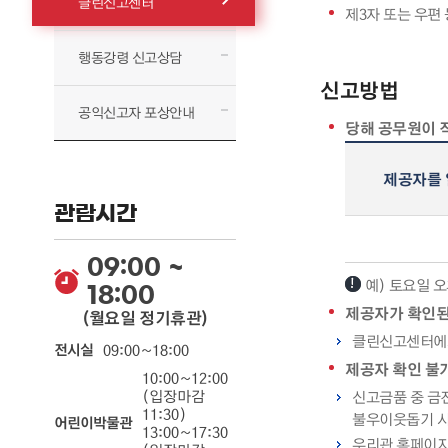
클린신고센터
제3자 또는 우편
행동강령 신고상담
신고방법
공익신고자 포상안내
당해 공무원이 
당해공무원이 불편부조리신고를 하는 방법 - 제공자를 알았거나 돌려주지 못한 경우, 부재시 또는 몰래 놓고 간 경우, 즉시 신고할 수 없는 정당한 사유가 있는경우 (*) 정보 제공
제공자를 
관람시간
09:00 ~
예) 토요일 
18:00
제공자가 확인된
(월요일 정기휴관)
클린신고센터에서
전시실
09:00~18:00
제공자 확인 불
10:00~12:00
(입장마감
신고금품 중 금전
11:30)
불우이웃돕기 시
어린이박물관
13:00~17:30
우리관 홈페이지