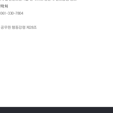
연락처
61-330-7804
공무원 행동강령 제28조