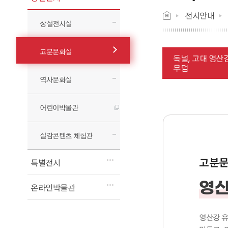
전시안내
상설전시실
고분문화실
독널, 고대 영산
무덤
역사문화실
어린이박물관
실감콘텐츠 체험관
고분
특별전시
영산
온라인박물관
영산강 유