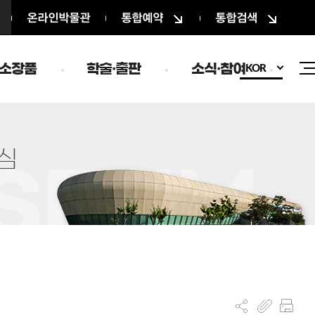
온라인박물관
통합예약
통합검색
소장품
학술·출판
소식·참여
KOR
심