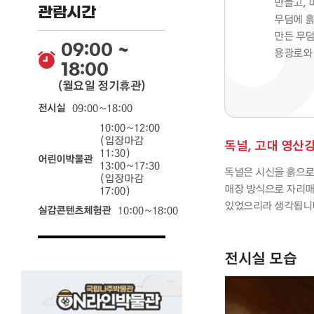
만들고, 
관람시간
무덤에 흙
만든 무덤
09:00 ~
용광로와
18:00
(월요일 정기휴관)
전시실
09:00~18:00
10:00~12:00
(입장마감
독널, 고대 영산
11:30)
어린이박물관
13:00~17:30
독널은 시신을 흙으로
(입장마감
매장 방식으로 자리매김
17:00)
있었으리라 생각됩니다
실감콘텐츠체험관
10:00~18:00
전시실 모습
국립나주박물관