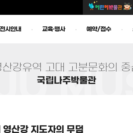
전시안내
교육·행사
예약/접수
영
산
강
유
역
고
대
고
분
문
화
의
중
국
립
나
주
박
물
관
대 영산강 지도자의 무덤