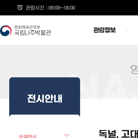
관람시간
: 09:00~18:00
관람정보
전시안내
독널, 고
상설전시