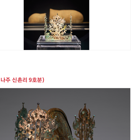
나주 신촌리 9호분)