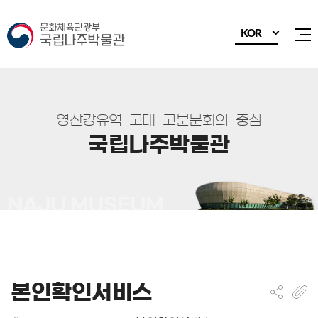
KOR
전
영
산
강
유
역
고
대
고
분
문
화
의
중
심
국
립
나
주
박
물
관
본인확인서비스